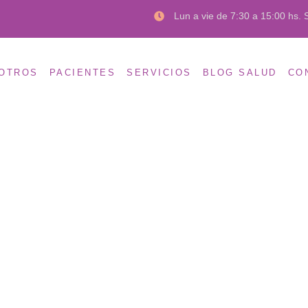
Lun a vie de 7:30 a 15:00 hs. 
OTROS
PACIENTES
SERVICIOS
BLOG SALUD
CO
INDICACIONES
Cortisol en Saliva