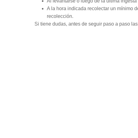
Al levantarse o luego de la última ingesta
A la hora indicada recolectar un mínimo d
recolección.
Si tiene dudas, antes de seguir paso a paso las
E