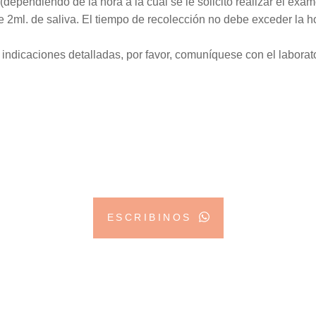
 (dependiendo de la hora a la cual se le solicitó realizar el e
e 2ml. de saliva. El tiempo de recolección no debe exceder la 
 indicaciones detalladas, por favor, comuníquese con el laborat
¿Tenés dudas o consultas
nvianos un mensaje y te asesoramos a la breved
ESCRIBINOS