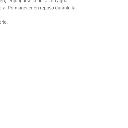
xamen) enjuagarse la boca con agua.
hora. Permanecer en reposo durante la
orio.
?
ad